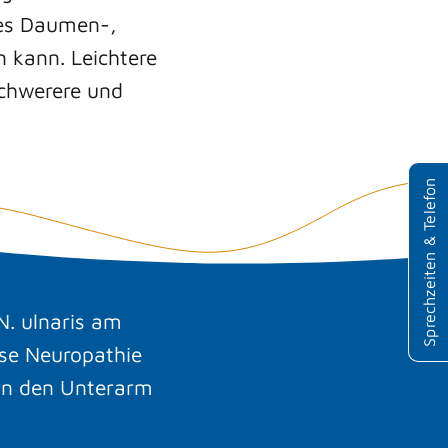
des Daumen-,
 kann. Leichtere
schwerere und
neuropl
Praxis fü
Neurolog
Sprechzeiten & Telefon
Psychiatr
Mathilde
71638 L
N. ulnaris am
ese Neuropathie
0714
 in den Unterarm
255 