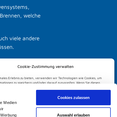
rvensystems,
Montag
 Brennen, welche
auch viele andere
üssen.
 diese
Cookie-Zustimmung verwalten
lt werden.
males Erlebnis zu bieten, verwenden wir Technologien wie Cookies, um
Dienstag
.
mationen zu speichern und/oder darauf zuzugreifen. Wenn Sie diesen
n zustimmen, können wir Daten wie das Surfverhalten oder eindeutige IDs
Website verarbeiten. Wenn Sie Ihre Zustimmung nicht erteilen oder
n, können bestimmte Merkmale und Funktionen beeinträchtigt werden.
Cookies zulassen
le Medien
al
Immer aktiv
ir
Auswahl erlauben
, Werbung