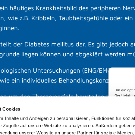
 ein häufiges Krankheitsbild des peripheren Ne
, wie z.B. Kribbeln, Taubheitsgefühle oder ein
ginnen.
ellt der Diabetes mellitus dar. Es gibt jedoch 
zugrunde liegen können und abgeklärt werden m
ysiologischen Untersuchungen (ENG/EMG) können
ie ein individuelles Behandlungskonzept erstel
Um ein opti
len um den Therapieerfolg beurteilen zu können
Geräteinfor
Technologie
auf dieser 
t Cookies
zurückziehe
 Inhalte und Anzeigen zu personalisieren, Funktionen für sozia
Funktion
e Zugriffe auf unsere Website zu analysieren. Außerdem geben w
rwendung unserer Website an unsere Partner für soziale Medien